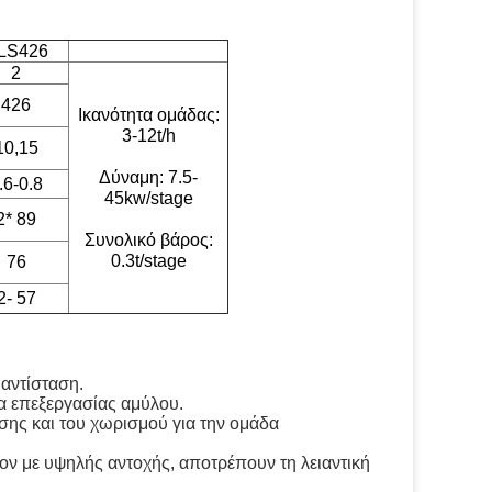
LS426
2
426
Ικανότητα ομάδας:
3-12t/h
10,15
Δύναμη: 7.5-
.6-0.8
45kw/stage
2* 89
Συνολικό βάρος:
0.3t/stage
76
2- 57
 αντίσταση.
α επεξεργασίας αμύλου.
ης και του χωρισμού για την ομάδα
ον με υψηλής αντοχής, αποτρέπουν τη λειαντική