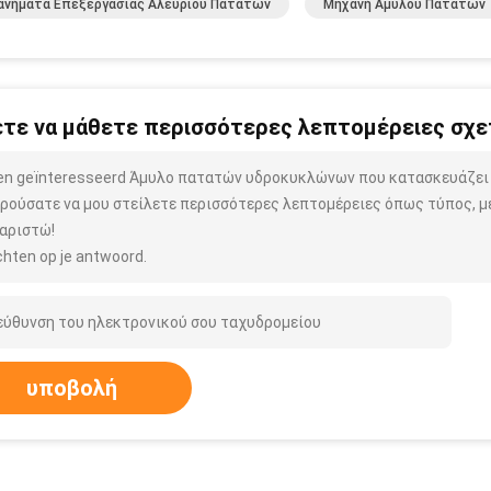
ανήματα Επεξεργασίας Αλευριού Πατατών
Μηχανή Αμύλου Πατατών
τε να μάθετε περισσότερες λεπτομέρειες σχετ
ben geïnteresseerd Άμυλο πατατών υδροκυκλώνων που κατασκευάζει
ρούσατε να μου στείλετε περισσότερες λεπτομέρειες όπως τύπος, μέ
αριστώ!
hten op je antwoord.
υποβολή