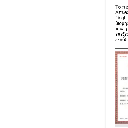
Το πι
Απένε
Jingh
βιομη
των τ
επεξε
εκδόθ