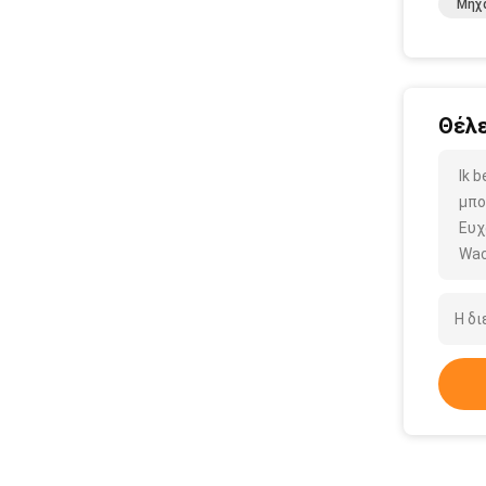
Μηχ
Θέλε
Ik 
μπο
Ευχ
Wac