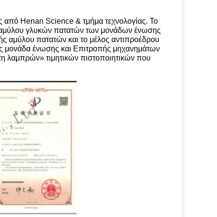
ας από Henan Science & τμήμα τεχνολογίας. Το
ής αμύλου γλυκών πατατών των μονάδων ένωσης
πής αμύλου πατατών και το μέλος αντιπροέδρου
ας μονάδα ένωσης και Επιτροπής μηχανημάτων
έτη λαμπρών» τιμητικών πιστοποιητικών που