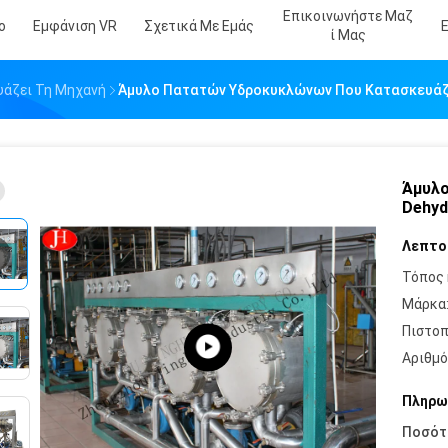
Επικοινωνήστε Μαζ
ο
Εμφάνιση VR
Σχετικά Με Εμάς
Ί Μας
υάζει Τη Μηχανή
Άμυλο Πατατών Υδροκυκλώνων Που Κατασκευάζε
Άμυλο
Dehyd
Λεπτο
Τόπος 
Μάρκα
Πιστοπ
Αριθμό
Πληρω
Ποσότ