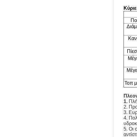
Κύριε
Πο
Διάμ
Καν
Πίε
Μέγ
Μέγε
Τοπ μ
Πλεο
1.
Πλή
2. Πρ
3. Ευ
4. Πο
υδρο
5. Οι
αντίσ