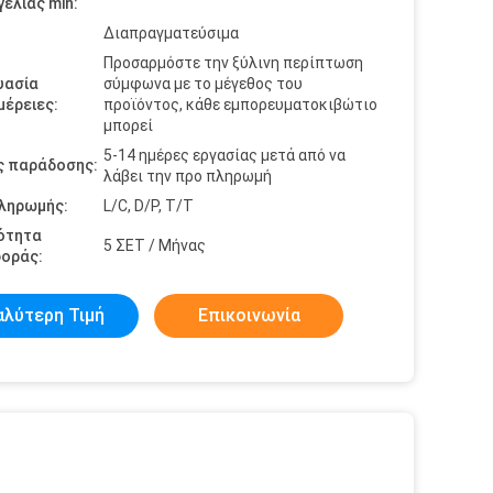
ελίας min:
Διαπραγματεύσιμα
Προσαρμόστε την ξύλινη περίπτωση
υασία
σύμφωνα με το μέγεθος του
έρειες:
προϊόντος, κάθε εμπορευματοκιβώτιο
μπορεί
5-14 ημέρες εργασίας μετά από να
ς παράδοσης:
λάβει την προ πληρωμή
πληρωμής:
L/C, D/P, T/T
ότητα
5 ΣΕΤ / Μήνας
οράς:
αλύτερη Τιμή
Επικοινωνία