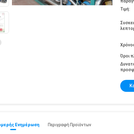
παραγγ
Τιμή:
Συσκε
λεπτομ
Χρόνο
Όροι 
Δυνατ
προσφ
Κ
μερής Ενημέρωση
Περιγραφή Προϊόντων