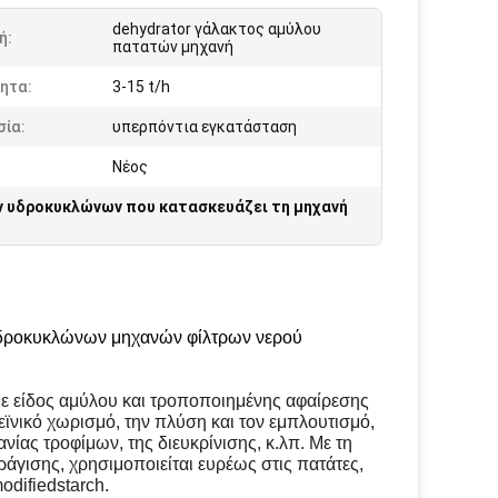
dehydrator γάλακτος αμύλου
ή:
πατατών μηχανή
ητα:
3-15 t/h
σία:
υπερπόντια εγκατάσταση
Νέος
 υδροκυκλώνων που κατασκευάζει τη μηχανή
υδροκυκλώνων μηχανών φίλτρων νερού
ε είδος αμύλου και τροποποιημένης αφαίρεσης
ϊνικό χωρισμό, την πλύση και τον εμπλουτισμό,
νίας τροφίμων, της διευκρίνισης, κ.λπ. Με τη
άγισης, χρησιμοποιείται ευρέως στις πατάτες,
odifiedstarch.