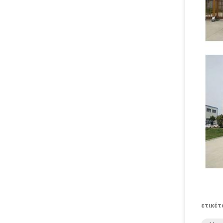
ετικέτ