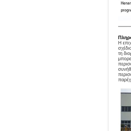
Πληρο
Η επι
σχέδι
τη δι
μπορε
περισ
συνήθ
περισ
παρέχε