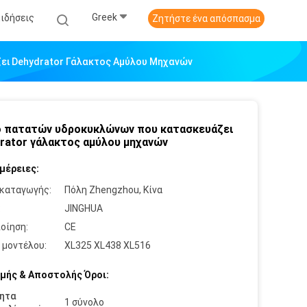
Greek
Ειδήσεις
Ζητήστε ένα απόσπασμα
ι Dehydrator Γάλακτος Αμύλου Μηχανών
 πατατών υδροκυκλώνων που κατασκευάζει
rator γάλακτος αμύλου μηχανών
μέρειες:
καταγωγής:
Πόλη Zhengzhou, Κίνα
:
JINGHUA
οίηση:
CE
 μοντέλου:
XL325 XL438 XL516
μής & Αποστολής Όροι:
ητα
1 σύνολο