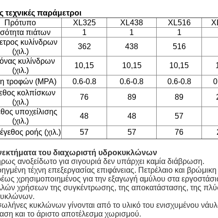
ς τεχνικές παράμετροι
Πρότυπο
XL325
XL438
XL516
X
σότητα πιάτων
1
1
1
ετρος κυλίνδρων
362
438
516
(χιλ.)
όνας κυλίνδρων
10,15
10,15
10,15
(χιλ.)
ση τροφών (MPA)
0.6-0.8
0.6-0.8
0.6-0.8
0
εθος κολπίσκων
76
89
89
(χιλ.)
θος υποχείλισης
48
48
57
(χιλ.)
έγεθος ροής (χιλ.)
57
57
76
νεκτήματα του διαχωριστή υδροκυκλώνων
ρως ανοξείδωτο για σιγουριά δεν υπάρχει καμία διάβρωση.
οηγμένη τέχνη επεξεργασίας επιφάνειας. Πετρέλαιο και βρώμικη
ρέως χρησιμοποιημένος για την εξαγωγή αμύλου στα εργοστάσι
λλών χρήσεων της συγκέντρωσης, της αποκατάστασης, της πλύσ
κυκλώνων.
 σωλήνες κυκλώνων γίνονται από το υλικό του ενισχυμένου νάυλ
ταση και το άριστο αποτέλεσμα χωρισμού.