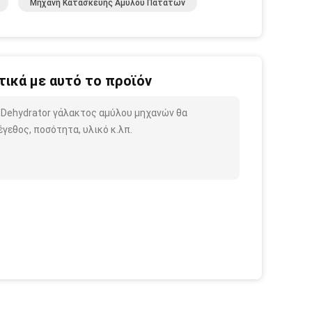
Μηχανή Κατασκευής Αμύλου Πατατών
ικά με αυτό το προϊόν
 Dehydrator γάλακτος αμύλου μηχανών θα
γεθος, ποσότητα, υλικό κ.λπ.