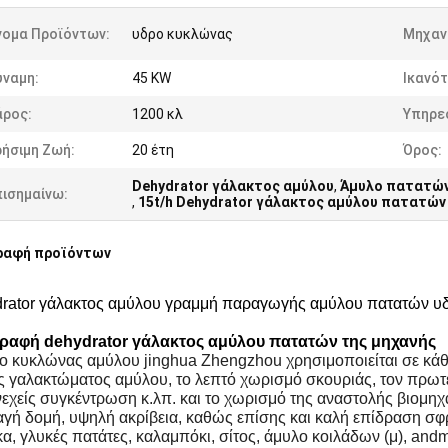
νομα Προϊόντων:
υδρο κυκλώνας
Μηχαν
ύναμη:
45 KW
Ικανότ
άρος:
1200 κλ
Υπηρε
ήσιμη Ζωή:
20 έτη
Όρος:
Dehydrator γάλακτος αμύλου
,
Άμυλο πατατών
πισημαίνω:
,
15t/h Dehydrator γάλακτος αμύλου πατατών
ραφή προϊόντων
rator γάλακτος αμύλου γραμμή παραγωγής αμύλου πατατών 
ραφή dehydrator γάλακτος αμύλου πατατών της μηχανής
ο κυκλώνας αμύλου jinghua Zhengzhou χρησιμοποιείται σε κάθ
ς γαλακτώματος αμύλου, το λεπτό χωρισμό σκουριάς, τον πρωτε
νεχείς συγκέντρωση κ.λπ. και το χωρισμό της αναστολής βιομηχα
γή δομή, υψηλή ακρίβεια, καθώς επίσης και καλή επίδραση σφρ
α, γλυκές πατάτες, καλαμπόκι, σίτος, άμυλο κοιλάδων (μ), andm