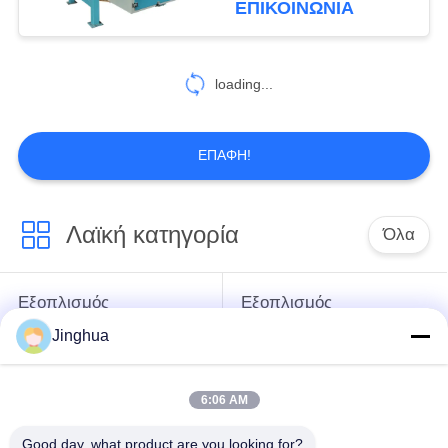
ΕΠΙΚΟΙΝΩΝΙΑ
22
Μηχανή
loading...
επεξεργασίας Fufu
ΕΠΑΦΉ!
Λαϊκή κατηγορία
Όλα
37
Γραμμή παραγωγής
Εξοπλισμός
Εξοπλισμός
αμύλου
επεξεργασίας
επεξεργασίας
Jinghua
αμύλου μανιόκων
αλευριού μανιόκων
6:06 AM
μηχανή
Μηχανή αμύλου
επεξεργασίας
σίτου
Good day, what product are you looking for?