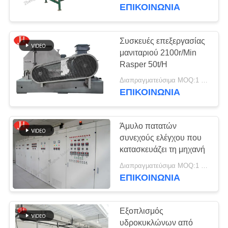
ΕΜΆΣ
ΕΠΙΚΟΙΝΩΝΙΑ
ΕΠΙΣΚΈΨΕΙΣ
Συσκευές επεξεργασίας
33
ΣΤΟ
μανιταριού 2100r/Min
μηχανή
Rasper 50t/H
ΕΡΓΟΣΤΆΣΙΟ
επεξεργασίας
Διαπραγματεύσιμα MOQ:1 σύνολο
ΕΠΙΚΟΙΝΩΝΙΑ
ΈΛΕΓΧΟΣ
μανιόκας
ΠΟΙΌΤΗΤΑΣ
Άμυλο πατατών
συνεχούς ελέγχου που
ΕΠΙΚΟΙΝΩΝΉΣΤΕ
κατασκευάζει τη μηχανή
97
ΜΑΖΊ
Διαπραγματεύσιμα MOQ:1 σύνολο
Μηχανή αμύλου
ΕΠΙΚΟΙΝΩΝΙΑ
ΜΑΣ
σίτου
Εξοπλισμός
ΕΙΔΉΣΕΙΣ
υδροκυκλώνων από