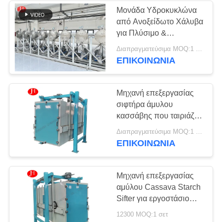
Μονάδα Υδροκυκλώνα
από Ανοξείδωτο Χάλυβα
64
για Πλύσιμο &
Γραμμή παραγωγής
Συμπύκνωση
Διαπραγματεύσιμα MOQ:1 σετ
Αμυλούχου Πολτού
ΕΠΙΚΟΙΝΩΝΙΑ
αμύλου
καλαμποκιού
Μηχανή επεξεργασίας
σιφτήρα άμυλου
κασσάβης που ταιριάζει
πλήρη γραμμή
125
Διαπραγματεύσιμα MOQ:1 σετ
παραγωγής ταπιόκας
ΕΠΙΚΟΙΝΩΝΙΑ
Άμυλο πατατών που
κατασκευάζει τη
Μηχανή επεξεργασίας
αμύλου Cassava Starch
μηχανή
Sifter για εργοστάσιο
παραγωγής αμύλου
12300 MOQ:1 σετ
τροφίμων