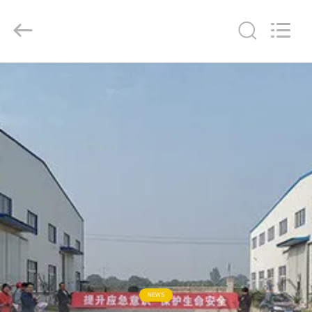
2026
Zhengzhou
Jinghua
Industry
Co.,Ltd..
All
Rights
Reserved.
ΣΠΊΤΙ
ΠΡΟΪΌΝΤΑ
ΒΊΝΤΕΟ
ΕΜΦΆΝΙΣΗ
VR
ΣΧΕΤΙΚΆ
ΜΕ
NEWS