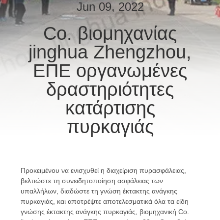
ΕΜΆΣ
Jun 09, 2022
Co. βιομηχανίας
ΕΠΙΣΚΈΨΕΙΣ
jinghua Zhengzhou,
ΣΤΟ
ΕΡΓΟΣΤΆΣΙΟ
ΕΠΕ οργανωμένες
δραστηριότητες
ΈΛΕΓΧΟΣ
κατάρτισης
ΠΟΙΌΤΗΤΑΣ
πυρκαγιάς
ΕΠΙΚΟΙΝΩΝΉΣΤΕ
ΜΑΖΊ
Προκειμένου να ενισχυθεί η διαχείριση πυρασφάλειας,
ΜΑΣ
βελτιώστε τη συνειδητοποίηση ασφάλειας των
υπαλλήλων, διαδώστε τη γνώση έκτακτης ανάγκης
πυρκαγιάς, και αποτρέψτε αποτελεσματικά όλα τα είδη
ΕΙΔΉΣΕΙΣ
γνώσης έκτακτης ανάγκης πυρκαγιάς, βιομηχανική Co.