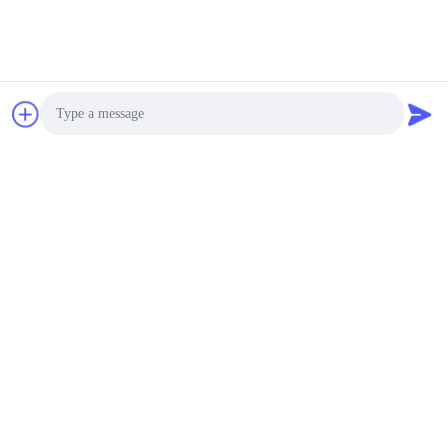
Photo
Video Call
Audio Call